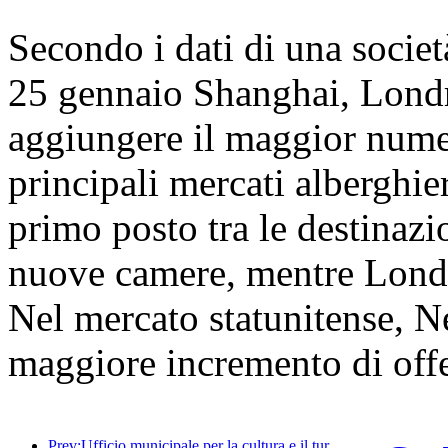
Secondo i dati di una società 
25 gennaio Shanghai, Lond
aggiungere il maggior numer
principali mercati alberghie
primo posto tra le destinazi
nuove camere, mentre Lond
Nel mercato statunitense, Ne
maggiore incremento di off
Prev:Ufficio municipale per la cultura e il turismo di Pechino: nel 2025, Pechino ha accolto 5,48 milioni di turisti in arrivo, con un aumento annuo del 39%.