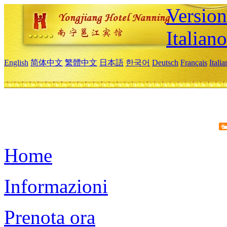
Version
Italiano
English
简体中文
繁體中文
日本語
한국어
Deutsch
Français
Itali
Home
Informazioni
Prenota ora