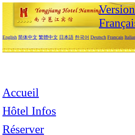
Versio
Françai
English
简体中文
繁體中文
日本語
한국어
Deutsch
Français
Itali
Accueil
Hôtel Infos
Réserver