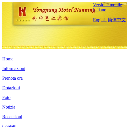
Versione mobile
Italiano
English
简体中文
Home
Informazioni
Prenota ora
Dotazioni
Foto
Notizia
Recensioni
Contatti