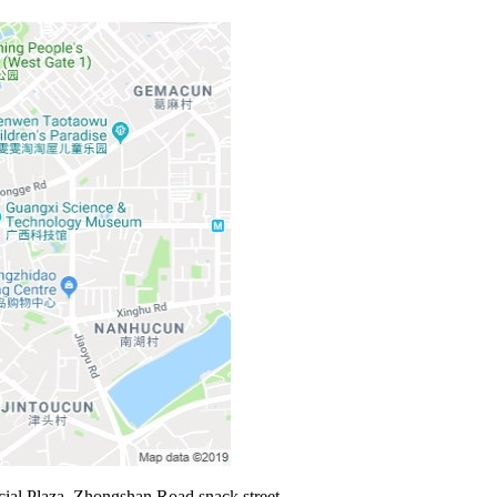
cial Plaza, Zhongshan Road snack street