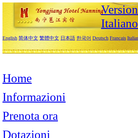
Version
Italiano
English
简体中文
繁體中文
日本語
한국어
Deutsch
Français
Itali
Home
Informazioni
Prenota ora
Dotazioni