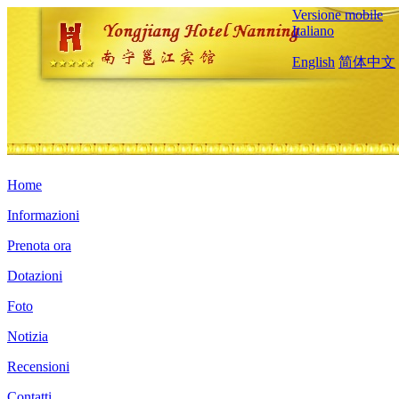
Versione mobile
Italiano
English
简体中文
Home
Informazioni
Prenota ora
Dotazioni
Foto
Notizia
Recensioni
Contatti