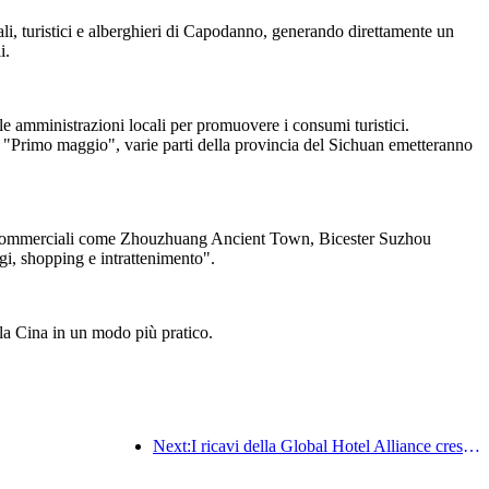
li, turistici e alberghieri di Capodanno, generando direttamente un
i.
le amministrazioni locali per promuovere i consumi turistici.
 "Primo maggio", varie parti della provincia del Sichuan emetteranno
ività commerciali come Zhouzhuang Ancient Town, Bicester Suzhou
, shopping e intrattenimento".
lla Cina in un modo più pratico.
Next:I ricavi della Global Hotel Alliance cresceranno del 15% nel primo trimestre del 2025