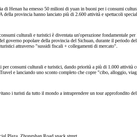
ia di Henan ha emesso 50 milioni di yuan in buoni per i consumi cultura
 della provincia hanno lanciato più di 2.600 attività e spettacoli special
onsumi culturali e turistici è diventata un'operazione fondamentale per 
l governo popolare della provincia del Sichuan, durante il periodo del
turistici attraverso "sussidi fiscali + collegamenti di mercato".
i per consumi culturali e turistici, dando priorità a più di 1.000 att
el e lanciando uno sconto completo che copre "cibo, alloggio, viaggi
tano i turisti da tutto il mondo a intraprendere un tour approfondito de
cial Plaza, Zhongshan Road snack street