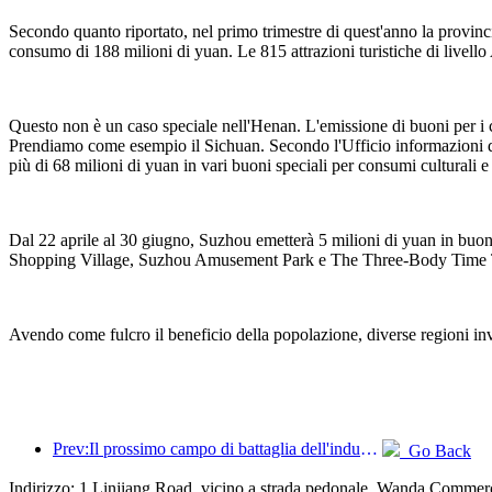
Secondo quanto riportato, nel primo trimestre di quest'anno la provinc
consumo di 188 milioni di yuan. Le 815 attrazioni turistiche di livello A
Questo non è un caso speciale nell'Henan. L'emissione di buoni per i c
Prendiamo come esempio il Sichuan. Secondo l'Ufficio informazioni de
più di 68 milioni di yuan in vari buoni speciali per consumi culturali e 
Dal 22 aprile al 30 giugno, Suzhou emetterà 5 milioni di yuan in buon
Shopping Village, Suzhou Amusement Park e The Three-Body Time Trav
Avendo come fulcro il beneficio della popolazione, diverse regioni invi
Prev:Il prossimo campo di battaglia dell'industria alberghiera risiede nei geni sostenibili dell'arredamento
Go Back
Indirizzo: 1 Linjiang Road, vicino a strada pedonale, Wanda Commer