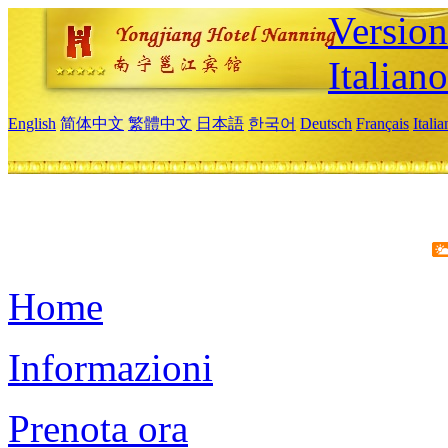
Version
Italiano
English
简体中文
繁體中文
日本語
한국어
Deutsch
Français
Itali
Home
Informazioni
Prenota ora