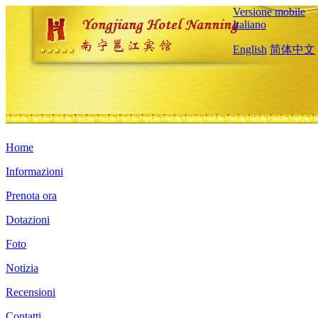
Versione mobile
Italiano
English
简体中文
Home
Informazioni
Prenota ora
Dotazioni
Foto
Notizia
Recensioni
Contatti