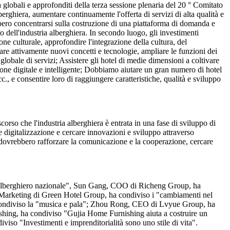
a globali e approfonditi della terza sessione plenaria del 20 ° Comitato
erghiera, aumentare continuamente l'offerta di servizi di alta qualità e
bbero concentrarsi sulla costruzione di una piattaforma di domanda e
o dell'industria alberghiera. In secondo luogo, gli investimenti
e culturale, approfondire l'integrazione della cultura, del
licare attivamente nuovi concetti e tecnologie, ampliare le funzioni dei
 globale di servizi; Assistere gli hotel di medie dimensioni a coltivare
ione digitale e intelligente; Dobbiamo aiutare un gran numero di hotel
c., e consentire loro di raggiungere caratteristiche, qualità e sviluppo
so che l'industria alberghiera è entrata in una fase di sviluppo di
e digitalizzazione e cercare innovazioni e sviluppo attraverso
ra dovrebbero rafforzare la comunicazione e la cooperazione, cercare
o alberghiero nazionale", Sun Gang, COO di Richeng Group, ha
e Marketing di Green Hotel Group, ha condiviso i "cambiamenti nel
 condiviso la "musica e pala"; Zhou Rong, CEO di Lvyue Group, ha
hing, ha condiviso "Gujia Home Furnishing aiuta a costruire un
iviso "Investimenti e imprenditorialità sono uno stile di vita".