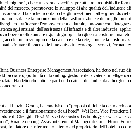
ieri migliori", che è un'azione specifica per attuare i requisiti di riform
ità del mercato, promuovere lo sviluppo di alta qualità dell'industria alb
dell'economia. Ha anche ricordato che gli investimenti alberghieri dovre
itura industriale e la promozione della trasformazione e del migliorament
berghiero, rafforzare l'empowerment culturale, innovare con l'integrazion
istenza agli anziani, dell'assistenza all'infanzia e di altre industrie, app
 dovrebbero inoltre aiutare i grandi gruppi alberghieri a costruire una rete
, accelerare lo sviluppo della catena e della rete, nonché la trasformaz
ti, sfruttare il potenziale innovativo in tecnologia, servizi, formati, ec
hina Business Enterprise Management Association, ha detto nel suo discor
 abbracciare opportunità di branding, gestione della catena, intelligenza 
enziata. Ha detto che tutte le parti nella catena dell'industria alberghie
 concorrenza.
nt di Huazhu Group, ha condiviso la "proposta di felicità del marchi
investimento e il funzionamento degli hotel", Wei Ran, Vice President
 fondatore di Chengdu No.2 Musical Acoustics Technology Co., Ltd., ha
 fiori", Ruan Xuchang, Assistant General Manager di Gujia Home Furnis
ast, fondatore del riferimento interno del proprietario dell'hotel, ha cond