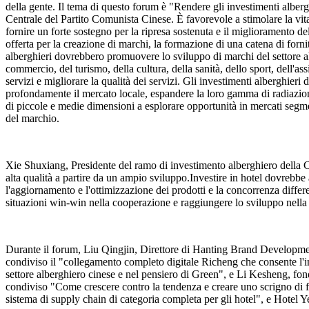
della gente. Il tema di questo forum è "Rendere gli investimenti albergh
Centrale del Partito Comunista Cinese. È favorevole a stimolare la vital
fornire un forte sostegno per la ripresa sostenuta e il miglioramento 
offerta per la creazione di marchi, la formazione di una catena di forn
alberghieri dovrebbero promuovere lo sviluppo di marchi del settore al
commercio, del turismo, della cultura, della sanità, dello sport, dell'ass
servizi e migliorare la qualità dei servizi. Gli investimenti alberghieri
profondamente il mercato locale, espandere la loro gamma di radiazioni
di piccole e medie dimensioni a esplorare opportunità in mercati segmenta
del marchio.
Xie Shuxiang, Presidente del ramo di investimento alberghiero della C
alta qualità a partire da un ampio sviluppo.Investire in hotel dovrebbe
l'aggiornamento e l'ottimizzazione dei prodotti e la concorrenza differ
situazioni win-win nella cooperazione e raggiungere lo sviluppo nella
Durante il forum, Liu Qingjin, Direttore di Hanting Brand Developme
condiviso il "collegamento completo digitale Richeng che consente l'
settore alberghiero cinese e nel pensiero di Green", e Li Kesheng,
condiviso "Come crescere contro la tendenza e creare uno scrigno di
sistema di supply chain di categoria completa per gli hotel", e Hotel Ye