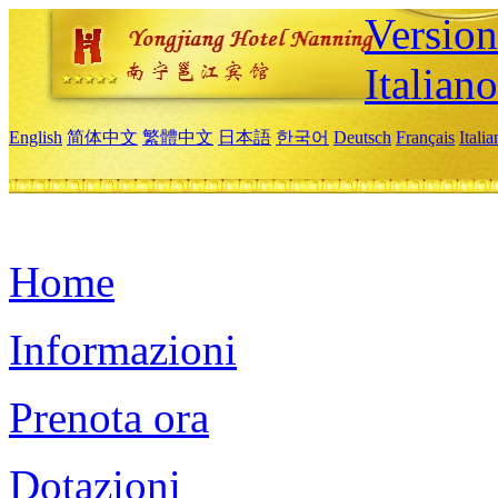
Version
Italiano
English
简体中文
繁體中文
日本語
한국어
Deutsch
Français
Itali
Home
Informazioni
Prenota ora
Dotazioni