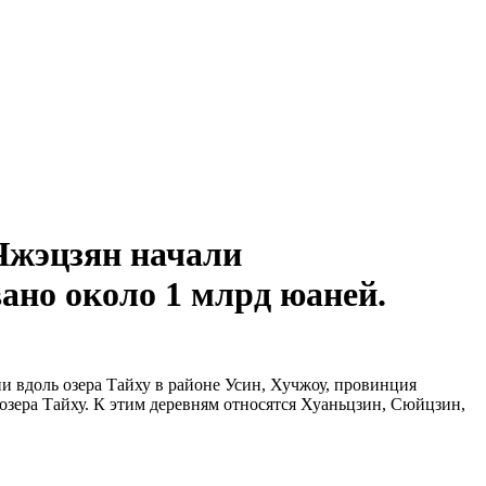
Чжэцзян начали
ано около 1 млрд юаней.
и вдоль озера Тайху в районе Усин, Хучжоу, провинция
озера Тайху. К этим деревням относятся Хуаньцзин, Сюйцзин,