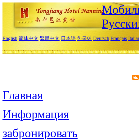
Мобиль
Русски
English
简体中文
繁體中文
日本語
한국어
Deutsch
Français
Itali
Главная
Информация
забронировать