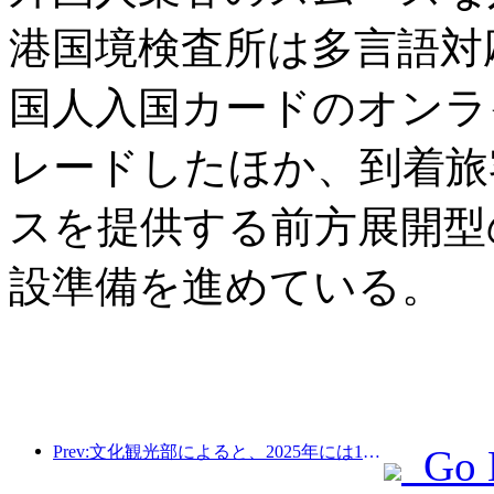
港国境検査所は多言語対
国人入国カードのオンラ
レードしたほか、到着旅
スを提供する前方展開型
設準備を進めている。
Prev:文化観光部によると、2025年には16,994か所のA級景勝地が75億1000万人の観光客を迎え、5544億9000万元の観光収入を生み出した。
Go 