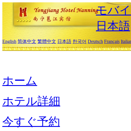
モバイ
日本語
English
简体中文
繁體中文
日本語
한국어
Deutsch
Français
Itali
ホーム
ホテル詳細
今すぐ予約