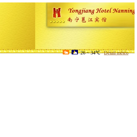
26 ~ 34℃
Détail météo