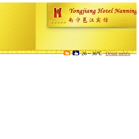
26 ~ 36℃
Détail météo