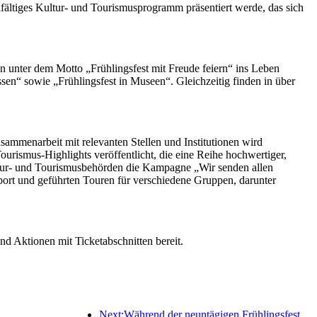
elfältiges Kultur- und Tourismusprogramm präsentiert werde, das sich
 unter dem Motto „Frühlingsfest mit Freude feiern“ ins Leben
ssen“ sowie „Frühlingsfest in Museen“. Gleichzeitig finden in über
mmenarbeit mit relevanten Stellen und Institutionen wird
urismus-Highlights veröffentlicht, die eine Reihe hochwertiger,
Kultur- und Tourismusbehörden die Kampagne „Wir senden allen
sport und geführten Touren für verschiedene Gruppen, darunter
d Aktionen mit Ticketabschnitten bereit.
Next:Während der neuntägigen Frühlingsfesttage werden voraussichtlich mehr als 18 Millionen Menschen ins Land ein- und ausreisen.