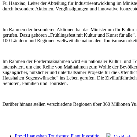
Fu Hanxiao, Leiter der Abteilung für Industrieentwicklung im Minister
durch besondere Aktionen, Vergünstigungen und innovative Konzepte
Im Rahmen der besonderen Aktionen hat das Ministerium für Kultur u
gerufen. Dazu gehören „Frühlingsfest mit Kultur und Kunst für alle“,
100 Ländern und Regionen weltweit die nationalen Tourismusmarketi
Im Rahmen der Fördermaßnahmen wird ein nationaler Kultur- und Tou
intensiviert, um eine Reihe von Maßnahmen zum Wohle der Bevölkerung
zugänglicher, nützlicher und unterhaltsamer Projekte für die Öffent
Haushalten Segenswünsche“ ins Leben gerufen. Die Zivilluftfahrtbehö
Senioren, Familien und Touristen.
Darüber hinaus stellen verschiedene Regionen über 360 Millionen Yu
Prev:Huangshan Tourismus: Plant Investitionen in Höhe von 530 Millionen Yuan für Hotelrenovierungen
Go Back