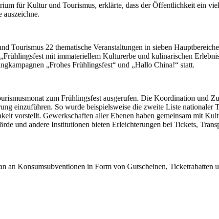
ium für Kultur und Tourismus, erklärte, dass der Öffentlichkeit ein vi
 auszeichne.
nd Tourismus 22 thematische Veranstaltungen in sieben Hauptbereichen
 „Frühlingsfest mit immateriellem Kulturerbe und kulinarischen Erlebni
ngkampagnen „Frohes Frühlingsfest“ und „Hallo China!“ statt.
rismusmonat zum Frühlingsfest ausgerufen. Die Koordination und Zusa
 einzuführen. So wurde beispielsweise die zweite Liste nationaler To
lichkeit vorstellt. Gewerkschaften aller Ebenen haben gemeinsam mit 
rde und andere Institutionen bieten Erleichterungen bei Tickets, Tran
an an Konsumsubventionen in Form von Gutscheinen, Ticketrabatten un