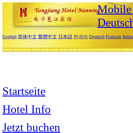
Mobile 
Deutsc
English
简体中文
繁體中文
日本語
한국어
Deutsch
Français
Itali
Startseite
Hotel Info
Jetzt buchen